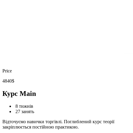
Price
4840$
Курс
Main
8 тижнів
27 занять
Відточуємо навички торгівлі. Поглиблений курс теорії
закріплюється постійною практикою.