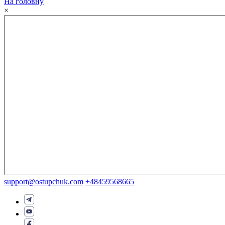
На головну
×
support@ostupchuk.com
+48459568665