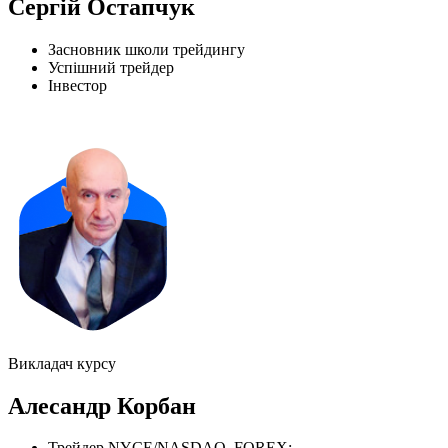
Сергій Остапчук
Засновник школи трейдингу
Успішний трейдер
Інвестор
Викладач курсу
Алесандр Корбан
Трейдер NYCE/NASDAQ, FOREX;