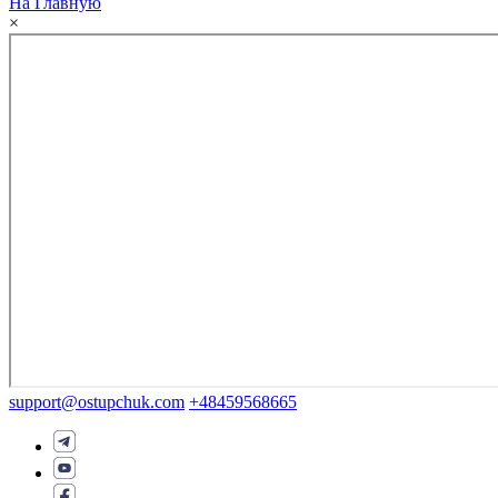
На Главную
×
support@ostupchuk.com
+48459568665