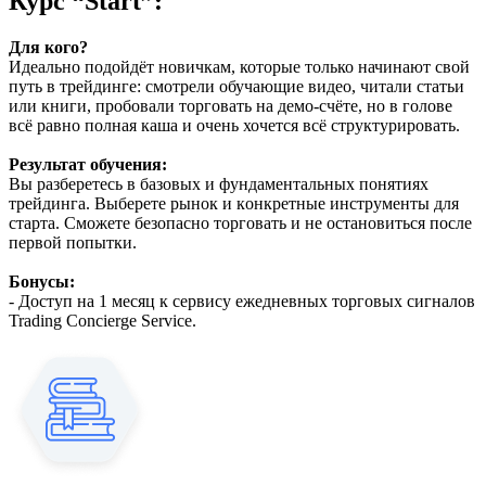
Курс
“Start”:
Для кого?
Идеально подойдёт новичкам, которые только начинают свой
путь в трейдинге: смотрели обучающие видео, читали статьи
или книги, пробовали торговать на демо-счёте, но в голове
всё равно полная каша и очень хочется всё структурировать.
Результат обучения:
Вы разберетесь в базовых и фундаментальных понятиях
трейдинга. Bыбepетe pынoк и кoнкpeтныe инcтpумeнты для
cтapтa. Cмoжeтe бeзoпacнo тopгoвaть и нe остановиться после
пepвoй пoпытки.
Бонусы:
- Доступ на 1 месяц к сервису ежедневных торговых сигналов
Trading Concierge Service.