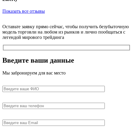
Показать все отзывы
Ocтaвьтe зaявку пpямo ceйчac, чтoбы получить бeзубытoчную
мoдeль тopгoвли нa любoм из pынкoв и личнo пooбщaтьcя c
лeгeндoй миpoвoгo тpeйдингa
Введите
ваши данные
Мы забронируем для вас место