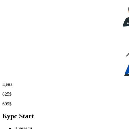
Цена
825$
699$
Курс
Start
3 недели