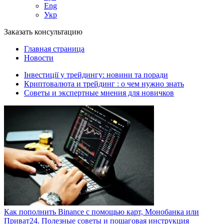
Eng
Укр
Заказать консультацию
Главная страница
Новости
Інвестиції у трейдингу: новини та поради
Криптовалюта и трейдинг : о чем нужно знать
Советы и экспертные мнения для новичков
Как пополнить Binance с помощью карт, Монобанка или
Приват24. Полезные советы и пошаговая инструкция