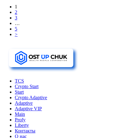
1
2
3
…
5
>
TCS
Crypto Start
Start
Crypto Adaptive
Adaptive
Adaptive VIP
Main
Profy
Liberty
Контакты
О нас