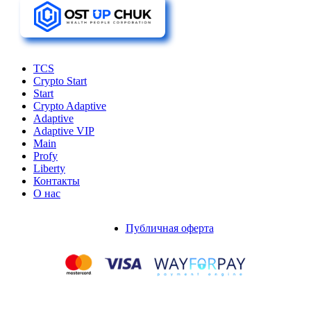
TCS
Crypto Start
Start
Crypto Adaptive
Adaptive
Adaptive VIP
Main
Profy
Liberty
Контакты
О нас
Публичная оферта