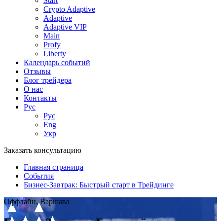
Start
Crypto Adaptive
Adaptive
Adaptive VIP
Main
Profy
Liberty
Календарь событий
Отзывы
Блог трейдера
О нас
Контакты
Рус
Рус
Eng
Укр
Заказать консультацию
Главная страница
События
Бизнес-Завтрак: Быстрый старт в Трейдинге
Оффлайн, Варшава