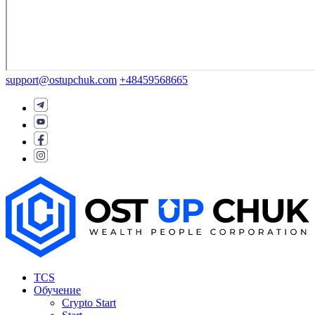
support@ostupchuk.com
+48459568665
TCS
Обучение
Crypto Start