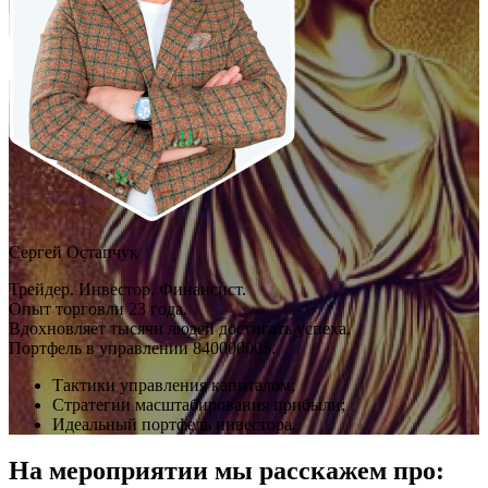
Сергей Остапчук
Трейдер. Инвестор. Финансист.
Опыт торговли 23 года.
Вдохновляет тысячи людей достигать успеха.
Портфель в управлении 84000000$.
Тактики управления капиталом;
Стратегии масштабирования прибыли;
Идеальный портфель инвестора.
На мероприятии
мы расскажем про: