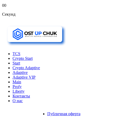
00
Секунд
TCS
Crypto Start
Start
Crypto Adaptive
Adaptive
Adaptive VIP
Main
Profy
Liberty
Контакты
О нас
Публичная оферта