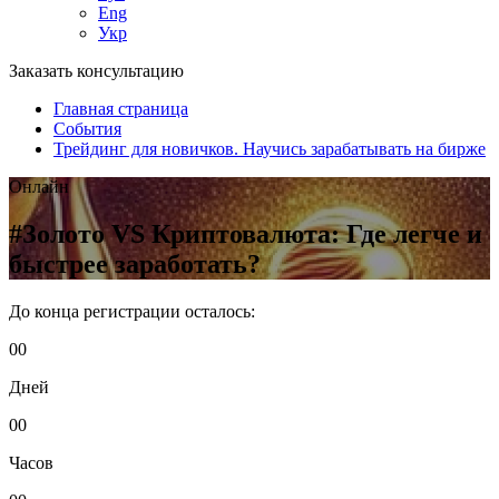
Eng
Укр
Заказать консультацию
Главная страница
События
Трейдинг для новичков. Научись зарабатывать на бирже
Онлайн
#Золото VS Криптовалюта: Где легче и
быстрее заработать?
До конца регистрации
осталось:
00
Дней
00
Часов